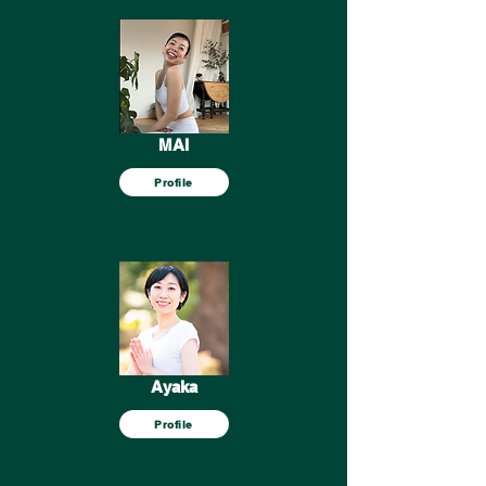
MAI
Profile
Ayaka
Profile