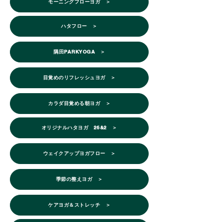
モーニングフローヨガ ＞
ハタフロー ＞
隅田PARKYOGA ＞
目覚めのリフレッシュヨガ ＞
カラダ目覚める朝ヨガ ＞
オリジナルハタヨガ 26&2 ＞
ウェイクアップヨガフロー ＞
季節の整えヨガ ＞
ケアヨガ＆ストレッチ ＞