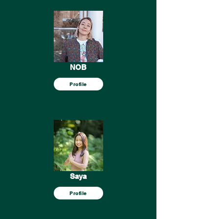
NOB
Profile
Saya
Profile