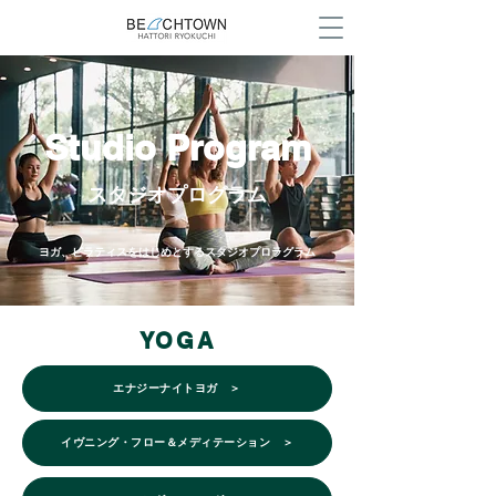
Studio Program
スタジオプログラム
ヨガ、ピラティスをはじめとするスタジオプロラグラム
YOGA
エナジーナイトヨガ ＞
イヴニング・フロー＆メディテーション ＞