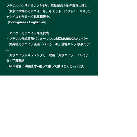
ブラジルで生活すること計5年、活動拠点を地元東京に移し、
「東京に本場のカポエイラを」をモットーにリトル・リオデジ
ャネイロを作るべく鋭意指導中。
（Portuguese / English av）
・アバダ・カポエイラ東京代表
・ブラジル伝統芸能パフォーマンス集団MARIOCAメンバー
・集英社カポエイラ漫画「バトゥーキ」登場キャラ 咬泉モデ
ル
・カポエイラドキュメンタリー映画「カポエイラ・イルミナー
ダ」字幕翻訳
・NHK総合『明鏡止水~蹴って蹴って蹴りまくる~』出演
Previous
Next
会社概要
​個人情報取扱いについて
サイト利用の注意