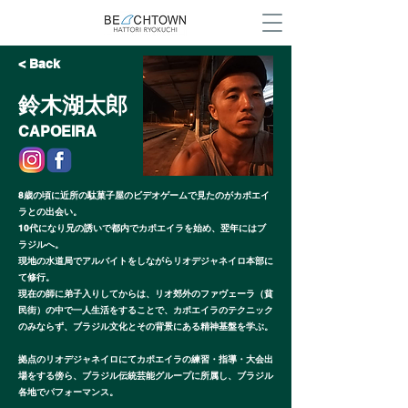
< Back
鈴木湖太郎
CAPOEIRA
8歳の頃に近所の駄菓子屋のビデオゲームで見たのがカポエイ
ラとの出会い。
10代になり兄の誘いで都内でカポエイラを始め、翌年にはブ
ラジルへ。
現地の水道局でアルバイトをしながらリオデジャネイロ本部に
て修行。
現在の師に弟子入りしてからは、リオ郊外のファヴェーラ（貧
民街）の中で一人生活をすることで、カポエイラのテクニック
のみならず、ブラジル文化とその背景にある精神基盤を学ぶ。
拠点のリオデジャネイロにてカポエイラの練習・指導・大会出
場をする傍ら、ブラジル伝統芸能グループに所属し、ブラジル
各地でパフォーマンス。