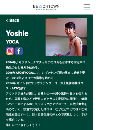
< Back
Yoshie
YOGA
2004年よりクリシュナマチャリアのヨガを伝承する宗近幸代
先生のもとヨガを始める。
2008年ATOM YOGAにて、シヴァナンダ師の教えに感銘を受
け、2010年よりヨーガ指導を始める。
2014年 南インドにてシヴァナンダ・ヨーガ上級講師養成コー
ス（ATTC)修了
アウトドア好きが高じ、自然との一体感や気持ち良さを伝える
ため、公園や森などで野外ヨガクラスを定期的に開催中。健康
へのヨーガによるホリスティックなアプローチ、自然治癒力を
高めていく、快適で安定した体作り、などなどヨガの様々な可
能性を見出すべく、日々自分自身の体と心で実験しつつ、学び
を深めている。
楽しんでいきましょう！！